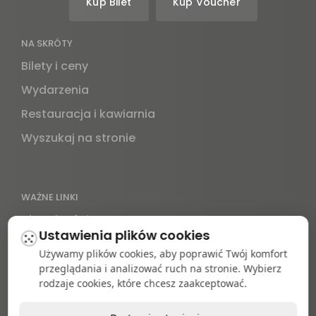
Kup Bilet
Kup Voucher
NA SKRÓTY
Bilety i ceny
Wydarzenia
Restauracja i kawiarnia
Wyszukaj na stronie
WAŻNE LINKI
Aktualności
Ustawienia plików cookies
Mapa obiektu
Używamy plików cookies, aby poprawić Twój komfort
Dojazd i parking
przeglądania i analizować ruch na stronie. Wybierz
rodzaje cookies, które chcesz zaakceptować.
Kontakt
Informacje prawne