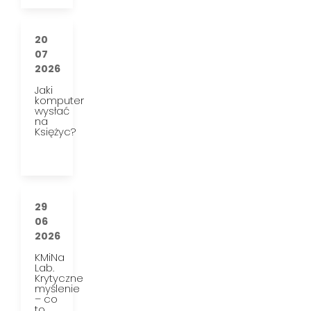
20
07
2026
Jaki
komputer
wysłać
na
Księżyc?
29
06
2026
KMiNa
Lab.
Krytyczne
myślenie
– co
to