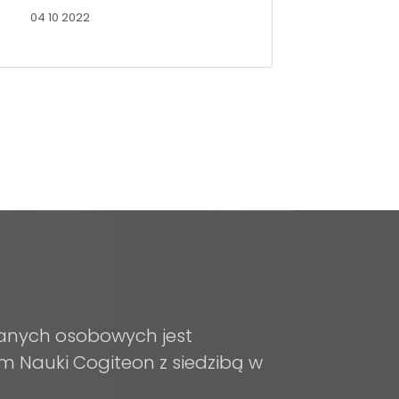
04 10 2022
anych osobowych jest
m Nauki Cogiteon z siedzibą w