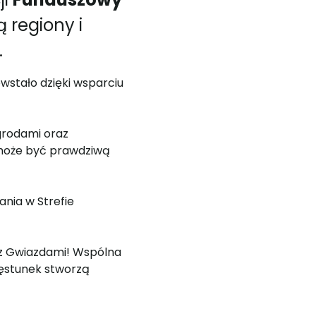
ą regiony i
i.
wstało dzięki wsparciu
agrodami oraz
 może być prawdziwą
ania w Strefie
 z Gwiazdami! Wspólna
zęstunek stworzą