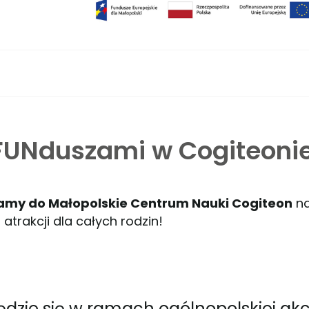
FUNduszami w Cogiteonie
zamy do Małopolskie Centrum Nauki Cogiteon
na
atrakcji dla całych rodzin!
dzie się w ramach ogólnopolskiej akc