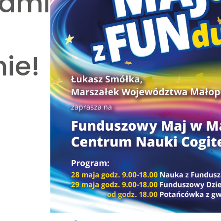
zami
ie!