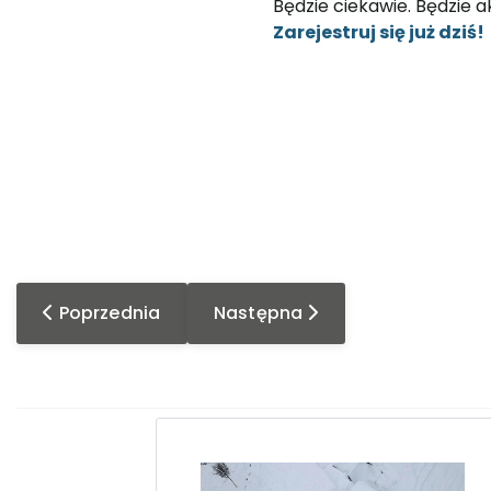
Będzie ciekawie. Będzie 
Zarejestruj się już dziś!
Poprzednia strona: „Z wiatrem i pod wiatr – lotni
Następna strona: BO Małopols
Poprzednia
Następna