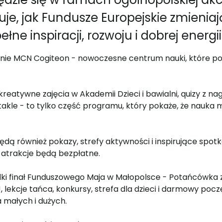
uje, jak Fundusze Europejskie zmieniaj
łne inspiracji, rozwoju i dobrej energi
śnie MCN Cogiteon - nowoczesne centrum nauki, które po
reatywne zajęcia w Akademii Dzieci i bawialni, quizy z n
kle - to tylko część programu, który pokaże, że nauka
dą również pokazy, strefy aktywności i inspirujące spotk
 atrakcje będą bezpłatne.
lki finał Funduszowego Maja w Małopolsce - Potańcówka
lekcje tańca, konkursy, strefa dla dzieci i darmowy poc
 małych i dużych.