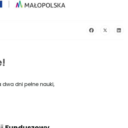
!
 dwa dni pełne nauki,
ji
Funduszowy