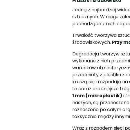
Plastik i środowisko
Jedną z najbardziej wido
sztucznych. W ciągu zale
pochodzące z nich odpad
Trwałość tworzywa sztucz
środowiskowych.
Przy m
Degradacja tworzyw sztuc
wykonane z nich przedmi
warunków atmosferyczny
przedmioty z plastiku zac
kruszą się i rozpadają n
te coraz drobniejsze fra
1 mm (mikroplastik)
i t
naszych, są przenoszone 
roznoszone po całym orga
toksycznie między innym
Wraz z rozpadem sieci p