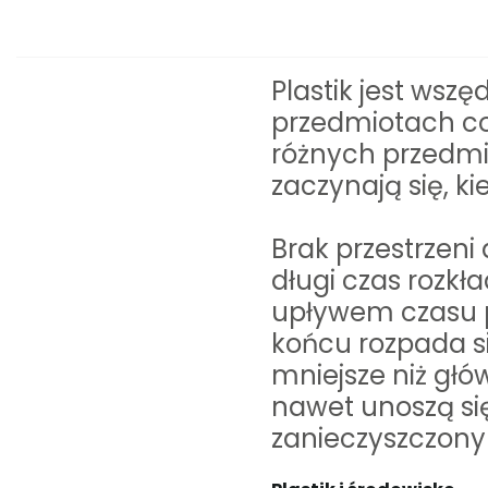
Plastik jest wsz
przedmiotach co
różnych przedmio
zaczynają się, k
Brak przestrzen
długi czas rozkł
upływem czasu pl
końcu rozpada si
mniejsze niż głów
nawet unoszą się
zanieczyszczony 