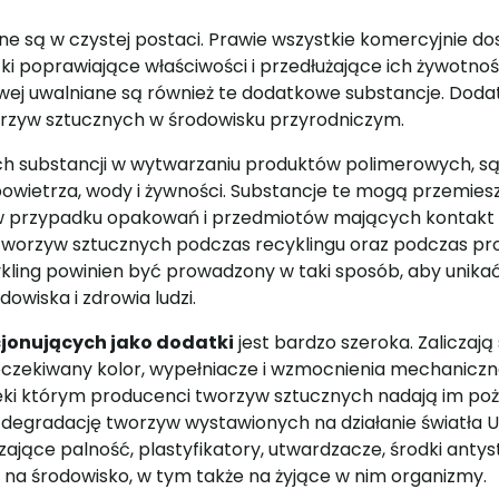
ne są w czystej postaci. Prawie wszystkie komercyjnie 
ki poprawiające właściwości i przedłużające ich żywotnoś
wej uwalniane są również te dodatkowe substancje. Doda
rzyw sztucznych w środowisku przyrodniczym.
h substancji w wytwarzaniu produktów polimerowych, s
powietrza, wody i żywności. Substancje te mogą przemiesz
p. w przypadku opakowań i przedmiotów mających kontakt
 tworzyw sztucznych podczas recyklingu oraz podczas pr
kling powinien być prowadzony w taki sposób, aby unikać 
owiska i zdrowia ludzi.
jonujących jako dodatki
jest bardzo szeroka. Zaliczają 
zekiwany kolor, wypełniacze i wzmocnienia mechaniczn
ięki którym producenci tworzyw sztucznych nadają im poż
 degradację tworzyw wystawionych na działanie światła UV
zające palność, plastyfikatory, utwardzacze, środki antyst
na środowisko, w tym także na żyjące w nim organizmy.