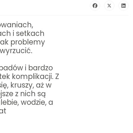
kowaniach,
ch i setkach
dnak problemy
 wyrzucić.
padów i bardzo
ek komplikacji. Z
ę, kruszy, aż w
sze z nich są
lebie, wodzie, a
at