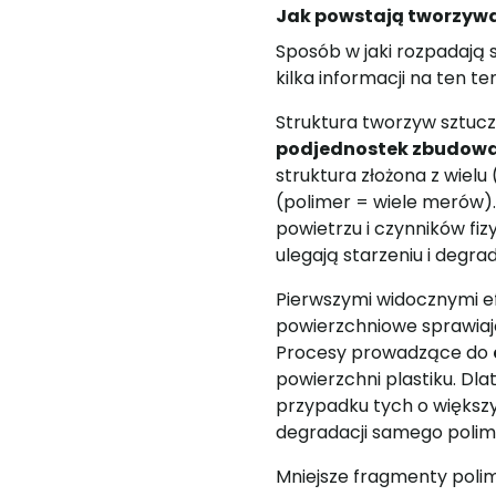
Jak powstają tworzywa
Sposób w jaki rozpadają 
kilka informacji na ten te
Struktura tworzyw sztu
podjednostek zbudowa
struktura złożona z wiel
(polimer = wiele merów).
powietrzu i czynników fi
ulegają starzeniu i degrad
Pierwszymi widocznymi ef
powierzchniowe sprawiają
Procesy prowadzące do
powierzchni plastiku. Dl
przypadku tych o większy
degradacji samego polim
Mniejsze fragmenty poli