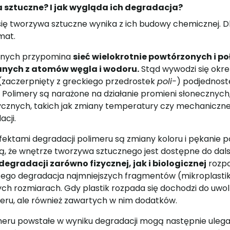
 sztuczne? I jak wygląda ich degradacja?
się tworzywa sztuczne wynika z ich budowy chemicznej. 
mat.
cznych przypomina
sieć wielokrotnie powtórzonych i 
nych z atomów węgla i wodoru.
Stąd wywodzi się okre
u (zaczerpnięty z greckiego przedrostek
poli-
) podjednos
 Polimery są narażone na działanie promieni słonecznych
zycznych, takich jak zmiany temperatury czy mechaniczn
acji.
ektami degradacji polimeru są zmiany koloru i pękanie p
, że wnętrze tworzywa sztucznego jest dostępne do dals
degradacji zarówno fizycznej, jak i biologicznej
rozpo
atego degradacja najmniejszych fragmentów (mikroplastik)
ch rozmiarach. Gdy plastik rozpada się dochodzi do uwo
eru, ale również zawartych w nim dodatków.
meru powstałe w wyniku degradacji mogą następnie uleg