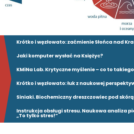
Krótko i węzłowato: zaćmienie Słońca nad K
Jaki komputer wysłać na Księżyc?
KMiNa Lab. Krytyczne myślenie – co to takiego
Krótko i węzłowato: łuk z naukowej perspekty
Siniaki. Biochemiczny dreszczowiec pod skórą
Instrukcja obsługi stresu. Naukowa analiza p
„To tylko stres!”