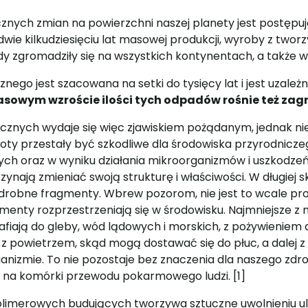
cznych zmian na powierzchni naszej planety jest postęp
dwie kilkudziesięciu lat masowej produkcji, wyroby z two
y zgromadziły się na wszystkich kontynentach, a także 
nego jest szacowana na setki do tysięcy lat i jest uzale
asowym wzroście ilości tych odpadów rośnie też zagr
znych wydaje się więc zjawiskiem pożądanym, jednak nie j
oty przestały być szkodliwe dla środowiska przyrodnicz
ch oraz w wyniku działania mikroorganizmów i uszkodz
zynają zmieniać swoją strukturę i właściwości. W długiej 
a drobne fragmenty. Wbrew pozorom, nie jest to wcale pr
gmenty rozprzestrzeniają się w środowisku. Najmniejsze z
rafiają do gleby, wód lądowych i morskich, z pożywieniem 
z powietrzem, skąd mogą dostawać się do płuc, a dalej 
nizmie. To nie pozostaje bez znaczenia dla naszego zdrow
i na komórki przewodu pokarmowego ludzi. [1]
olimerowych budujących tworzywa sztuczne uwolnieniu ule