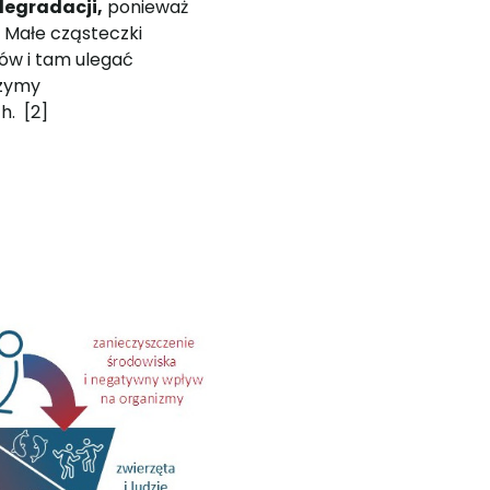
degradacji,
ponieważ
 Małe cząsteczki
w i tam ulegać
nzymy
h. [2]