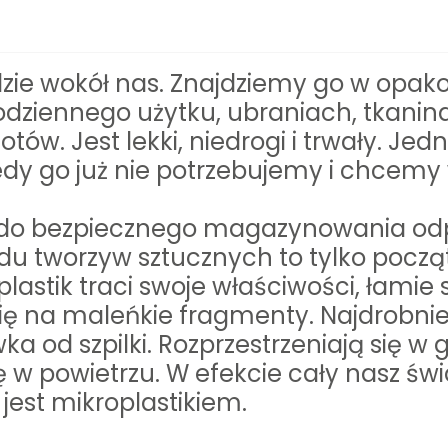
ędzie wokół nas. Znajdziemy go w opa
dziennego użytku, ubraniach, tkanina
tów. Jest lekki, niedrogi i trwały. Je
iedy go już nie potrzebujemy i chcemy
i do bezpiecznego magazynowania od
adu tworzyw sztucznych to tylko począt
astik traci swoje właściwości, łamie si
ę na maleńkie fragmenty. Najdrobniej
ka od szpilki. Rozprzestrzeniają się w g
 w powietrzu. W efekcie cały nasz świ
jest mikroplastikiem.