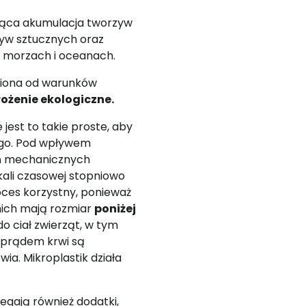
ująca akumulacja tworzyw
rzyw sztucznych oraz
w morzach i oceanach.
żniona od warunków
ożenie ekologiczne.
est to takie proste, aby
ego. Pod wpływem
eń mechanicznych
skali czasowej stopniowo
oces korzystny, ponieważ
 nich mają rozmiar
poniżej
do ciał zwierząt, w tym
z prądem krwi są
ia. Mikroplastik działa
gają również dodatki,