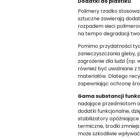
Dodatki do plastiku
Polimery rzadko stosowa
sztuczne zawierają dodat
rozpadem sieci polimero
na tempo degradacji two
Pomimo przydatności tyc
zanieczyszczania gleby, 
zagrożenie dla ludzi (n
również być uwalniane z
materiałów. Dlatego recy
zapewniając ochronę środ
Gama substancji funkc
nadające przedmiotom oc
dodatki funkcjonalne, dz
stabilizatory opóźniające
termiczne, środki zmniejs
może szkodliwie wpływać 