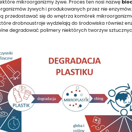
które mikroorganizmy żywe. Proces ten nosi nazwę
bio
u organizmów żywych i produkowanych przez nie enzymów.
ą przedostawać się do wnętrza komórek mikroorganizmó
które drobnoustroje wydzielają do środowiska również e
ne degradować polimery niektórych tworzyw sztucznyc