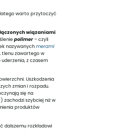
Dlatego warto przytoczyć
połączonych wiązaniami
ślenie
polimer
– czyli
tek nazywanych
merami
, tlenu zawartego w
e uderzenia, z czasem
owierzchni. Uszkodzenia
zych zmian i rozpadu.
czynają się na
 zachodzi szybciej niż w
lnienia produktów
ać dalszemu rozkładowi