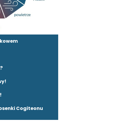
rakowem
?
wy!
!
iosenki Cogiteonu