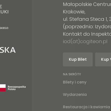
Małopolskie Centru
Krakowie,
ul. Stefana Steca 1
(poprzednio: Izydor
Kontakt do Inspek
iod(at)cogiteon.pl
Kup Bilet
Kup 
am
tube
NA SKRÓTY
Bilety i ceny
Wydarzenia
Restauracja i kawiarnia