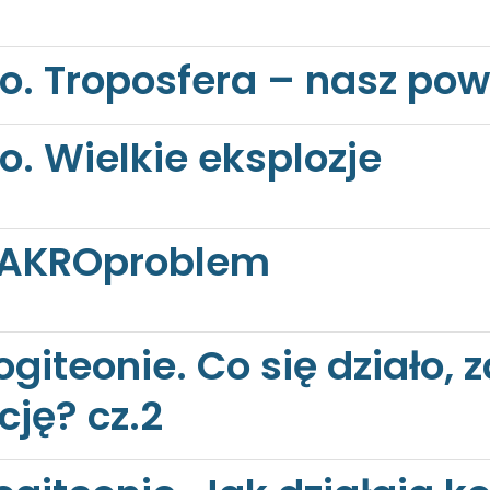
o. Troposfera – nasz pow
o. Wielkie eksplozje
MAKROproblem
iteonie. Co się działo, 
cję? cz.2