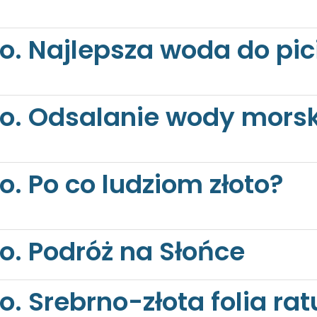
o. Najlepsza woda do pici
to. Odsalanie wody morsk
o. Po co ludziom złoto?
o. Podróż na Słońce
o. Srebrno-złota folia r