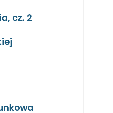
a, cz. 2
iej
atunkowa