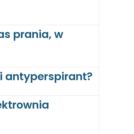
as prania, w
 i antyperspirant?
ektrownia