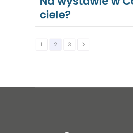
Na wystawie w Co
ciele?
1
2
3